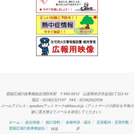
置賜広域行政事務組合消防本部 〒992-0012 山形県米沢市金池5丁目2-41
電話：0238(23)3107 FAX：0238(26)2036
メールアドレス：syoubouアットマークokikou.or.jp（アットマークの部分を半角の
@に置き換えてメールを送信してください）
ホーム
組合情報
統計資料
各種申請・届出
災害案内・災害件数
検索:
置賜広域行政事務組合
検索