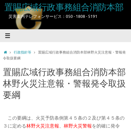
コ
置賜広域行政事務組合消防本部
ン
テ
災害案内テレフォンサービス：050 - 1808 - 5191
ン
ツ
へ
ス
キ
ホ
行政指針等
置賜広域行政事務組合消防本部林野火災注意報・警報発
ッ
ー
令取扱要綱
プ
ム
置賜広域行政事務組合消防本部
林野火災注意報・警報発令取扱
要綱
この要綱は、火災予防条例第４５条の２及び第４５条の
３に定める
林野火災注意報
、
林野火災警報
を的確に発令