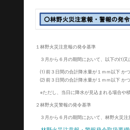
１林野火災注意報の発令基準
３月から６月の期間において、以下の⑴又
⑴ 前３日間の合計降水量が１ｍｍ以下 かつ
⑵ 前３日間の合計降水量が１ｍｍ以下 か
※ただし、当日に降水が見込まれる場合や積
２林野火災警報の発令基準
３月から６月の期間において、林野火災注