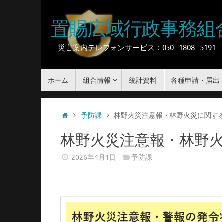
コ
ン
置賜広域行政事務組
テ
ン
災害案内テレフォンサービス：050 - 1808 - 5191
ツ
へ
コ
ス
ホーム
組合情報
統計資料
各種申請・届出
ン
キ
テ
ッ
ン
ホ
ツ
予防課
林野火災注意報・林野火災に関す
プ
へ
ー
ス
林野火災注意報・林野
ム
キ
ッ
2026年4月1日
予防課
プ