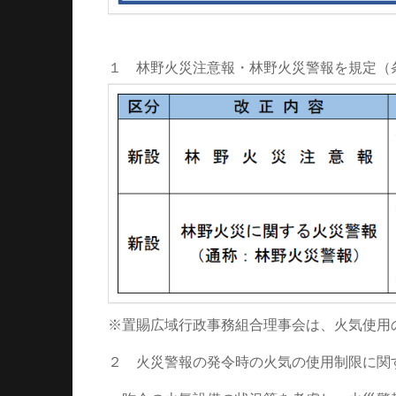
１ 林野火災注意報・林野火災警報を規定（
※置賜広域行政事務組合理事会は、火気使用
２ 火災警報の発令時の火気の使用制限に関