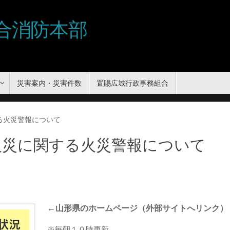
合消防本部
災害案内・災害件数
置賜広域行政事務組合
る火災警報について
火災に関する火災警報について
←山形県のホームページ
（外部サイトへリンク）
※毎朝１０時更新