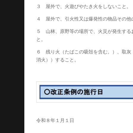
３ 屋外で、火遊びやたき火をしないこと。
４ 屋外で、引火性又は爆発性の物品その他
５ 山林、原野等の場所で、火災が発生する
と。
６ 残り火（たばこの吸殻を含む。）、取灰
消火））すること。
令和８年１月１日