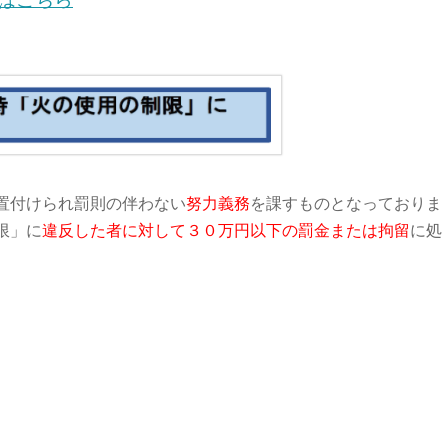
はこちら
置付けられ罰則の伴わない
努力義務
を課すものと
なっておりま
限」
に
違反した者に対して３０万円以下の罰金または拘留
に処