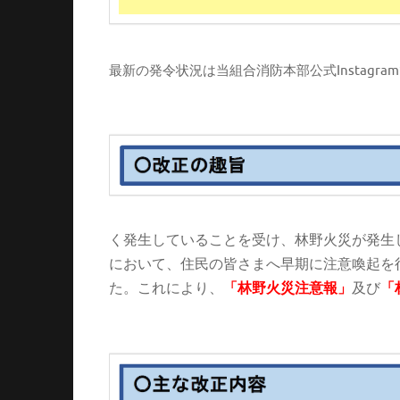
最新の発令状況は当組合消防本部公式Instagr
く発生していることを受け、林野火災が発生
において、住民の皆さまへ早期に注意喚起を
た。これにより、
「林野火災注意報」
及び
「