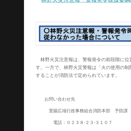
林野火災注意報・警報発令取扱要綱
林野火災注意報は、警報発令の前段階に位
す。一方で、林野火災警報は「火の使用の制
することが消防法で定められています。
お問い合わせ先
置賜広域行政事務組合消防本部 予防課
電話：０２３８-２３-３１０７