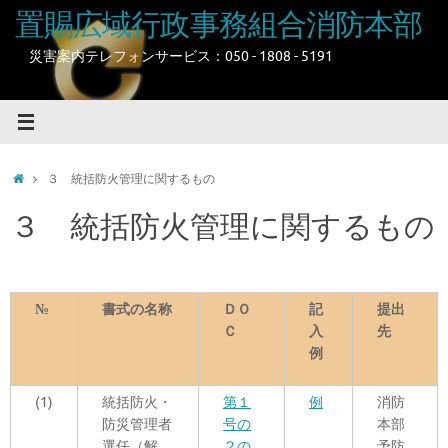
コ
置賜広域行政事務組合消防本部
ン
テ
災害案内テレフォンサービス：050 - 1808 - 5191
ン
ツ
へ
ス
キ
ホ
３ 統括防火管理に関するもの
ッ
ー
プ
ム
３ 統括防火管理に関するもの
№
書式の名称
ＤＯ
記
提出
Ｃ
入
先
例
(1)
統括防火・
第１
例
消防
防災管理者
号の
本部
選任（解
２の
予防