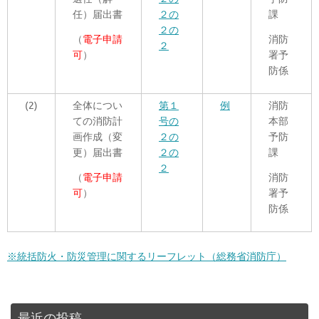
任）届出書
２の
課
２の
（
電子申請
消防
２
可
）
署予
防係
(2)
全体につい
第１
例
消防
ての消防計
号の
本部
画作成（変
２の
予防
更）届出書
２の
課
２
（
電子申請
消防
可
）
署予
防係
※統括防火・防災管理に関するリーフレット（総務省消防庁）
最近の投稿