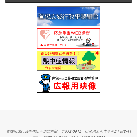
置賜広域行政事務組合消防本部 〒992-0012 山形県米沢市金池5丁目2-41