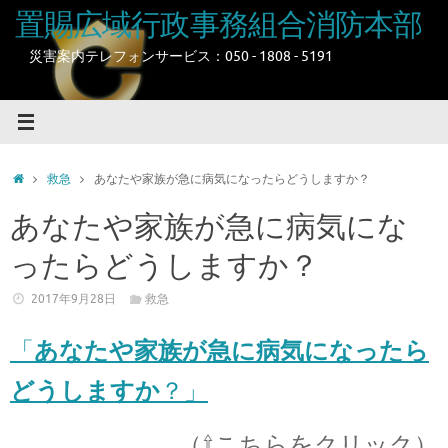
コ
置賜広域行政事務組合消防本部
ン
テ
災害案内テレフォンサービス：050 - 1808 - 5191
ン
ツ
へ
ス
キ
ホ
救急
あなたや家族が急に病気になったらどうしますか？
ッ
ー
プ
ム
あなたや家族が急に病気にな
ったらどうしますか？
2017年9月28日
救急
「
あなたや家族が急に病気になったら
どうしますか
？」
（⇧こちらをクリック）