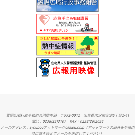
置賜広域行政事務組合消防本部 〒992-0012 山形県米沢市金池5丁目2-41
電話：0238(23)3107 FAX：0238(26)2036
メールアドレス：syoubouアットマークokikou.or.jp（アットマークの部分を半角の
@に置き換えてメールを送信してください）