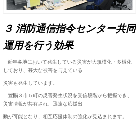
３ 消防通信指令センター共同
運用を行う効果
近年各地において発生している災害が大規模化・多様化
しており、甚大な被害を与えている
災
害
も発生
しています。
置賜３市５町の災害発生状況を受信段階から把握でき、
災害情報が共有され、迅速な応援出
動
が可能となり、相互応援体制の強化が見込まれます。