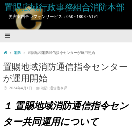
コ
置賜広域行政事務組合消防本部
ン
テ
災害案内テレフォンサービス：050 - 1808 - 5191
ン
ツ
へ
ス
キ
ホ
消防
置賜地域消防通信指令センターが運用開始
ッ
ー
プ
ム
置賜地域消防通信指令センター
が運用開始
2024年4月1日
消防
,
通信指令課
１ 置賜地域消防通信
指令セン
ター
共同運用について