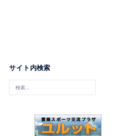
サイト内検索
検
索: