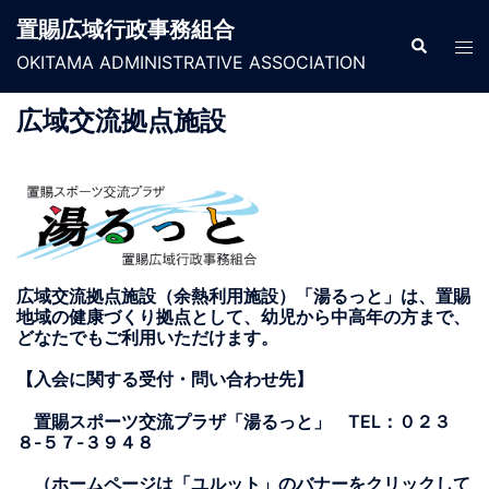
コ
置賜広域行政事務組合
ン
検
ト
索
OKITAMA ADMINISTRATIVE ASSOCIATION
テ
グ
ン
ル
広域交流拠点施設
ツ
メ
へ
ニ
ス
ュ
キ
ー
ッ
プ
広域交流拠点施設（余熱利用施設）「湯るっと」は、置賜
地域の健康づくり拠点として、幼児から中高年の方まで、
どなたでもご利用いただけます。
【入会に関する受付・問い合わせ先】
置賜スポーツ交流プラザ「湯るっと」 TEL：０２３
８-５７-３９４８
（ホームページは「ユルット」のバナーをクリックして