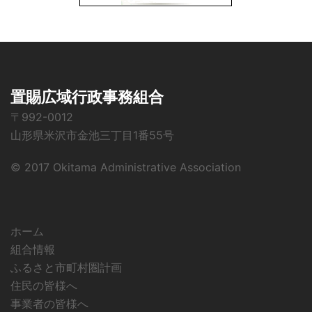
置賜広域行政事務組合
〒992-0012
山形県米沢市金池三丁目1番55号
© 2017 Okitama Administrative Association
ホーム
組合情報
ふるさと市町村圏計画
住民の皆様へ
事業者の皆様へ