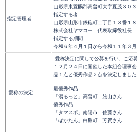
山形県東置賜郡高畠町大字夏茂３０３
指定する者
指定管理者
山形県山形市鉄砲町二丁目１３番１８
株式会社ヤマコー 代表取締役社長 
指定する期間
令和６年４月１日から令和１１年３月
愛称決定に関して公募を行い、ご応
１２月２４日に開催した本組合理事会
品１点と優秀作品２点を決定しました
最優秀作品
愛称の決定
「湯るっと」高畠町 舩山さん
優秀作品
「タマスポ」南陽市 佐藤さん
「ぽかたん」白鷹町 芳賀さん