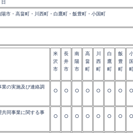
３日
南陽市・高畠町・川西町・白鷹町・飯豊町・小国町
米
長
南
高
川
白
飯
沢
井
陽
畠
西
鷹
豊
市
市
市
町
町
町
町
事業の実施及び連絡調
○
○
○
○
○
○
○
理共同事業に関する事
○
○
○
○
○
○
○