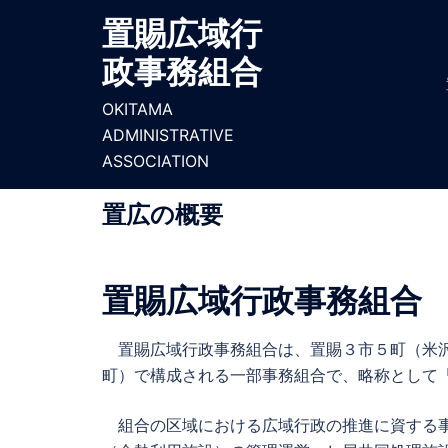
コ
置賜広域行
ン
政事務組合
テ
ン
OKITAMA
ツ
ADMINISTRATIVE
へ
ASSOCIATION
ス
キ
置広の概要
ッ
プ
置賜広域行政事務組合
置賜広域行政事務組合は、置賜３市５町（米沢
町）で構成される一部事務組合で、略称として
組合の区域における広域行政の推進に資する事