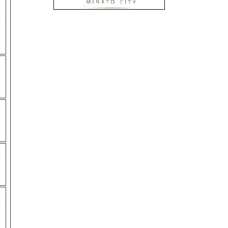
○
○
○