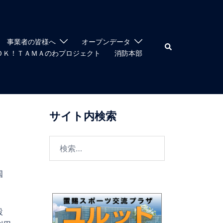
事業者の皆様へ
オープンデータ
検
索
ＯＫ！ＴＡＭＡのわプロジェクト
消防本部
サイト内検索
検
索:
国
設