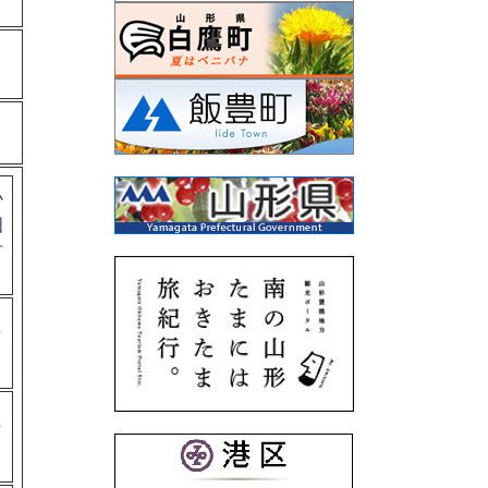
小
国
町
○
○