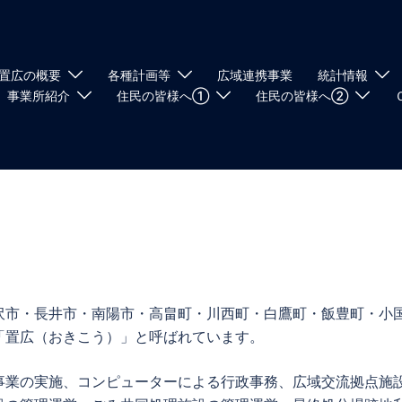
置広の概要
各種計画等
広域連携事業
統計情報
事業所紹介
住民の皆様へ①
住民の皆様へ②
市・長井市・南陽市・高畠町・川西町・白鷹町・飯豊町・小
「置広（おきこう）」と呼ばれています。
業の実施、コンピューターによる行政事務、広域交流拠点施