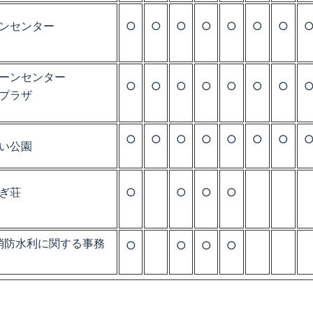
ンセンター
○
○
○
○
○
○
○
ーンセンター
○
○
○
○
○
○
○
プラザ
○
○
○
○
○
○
○
い公園
ぎ荘
○
○
○
○
消防水利に関する事務
○
○
○
○