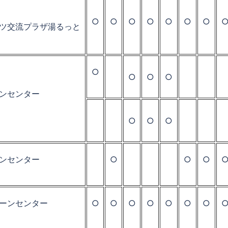
○
○
○
○
○
○
○
ツ交流プラザ湯るっと
○
○
○
○
ンセンター
○
○
○
ンセンター
○
○
○
ーンセンター
○
○
○
○
○
○
○