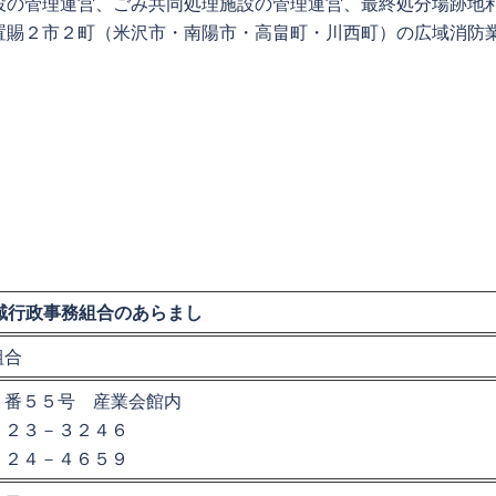
設の管理運営、ごみ共同処理施設の管理運営、最終処分場跡地
置賜２市２町（米沢市・南陽市・高畠町・川西町）の広域消防
域行政事務組合のあらまし
組合
１番５５号 産業会館内
－２３－３２４６
－２４－４６５９