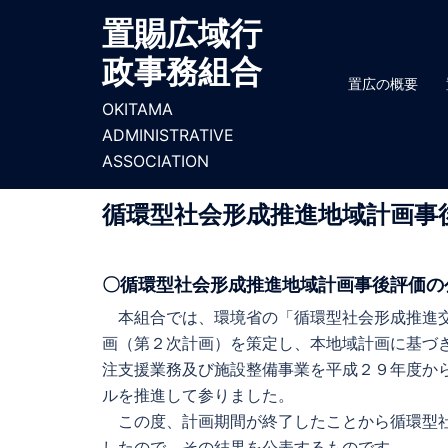
コ
置賜広域行
ン
政事務組合
テ
置広の概要
ン
OKITAMA
ツ
ADMINISTRATIVE
へ
ASSOCIATION
ス
キ
循環型社会形成推進地域計画事
ッ
プ
〇循環型社会形成推進地域計画事後評価の
本組合では、環境省の「循環型社会形成推進交
画（第２次計画）を策定し、本地域計画に基づ
注支援業務及び施設整備事業を平成２９年度か
ルを推進して参りました。
この度、計画期間が終了したことから循環型社
したので、その結果を公表するものです。