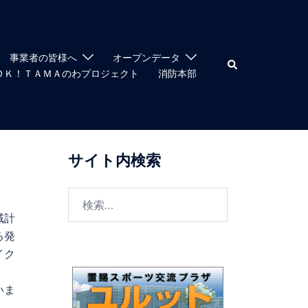
事業者の皆様へ
オープンデータ
検
索
ＯＫ！ＴＡＭＡのわプロジェクト
消防本部
サイト内検索
検
索:
域計
る発
イク
いま