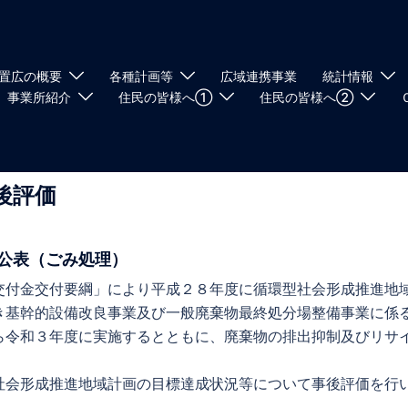
置広の概要
各種計画等
広域連携事業
統計情報
事業所紹介
住民の皆様へ①
住民の皆様へ②
後評価
公表（ごみ処理）
付金交付要綱」により平成２８年度に循環型社会形成推進地
き基幹的設備改良事業及び一般廃棄物最終処分場整備事業に係
ら令和３年度に実施するとともに、廃棄物の排出抑制及びリサ
会形成推進地域計画の目標達成状況等について事後評価を行