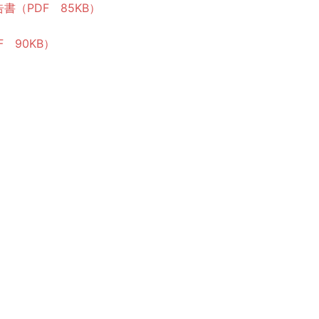
（PDF 85KB）
 90KB）
）