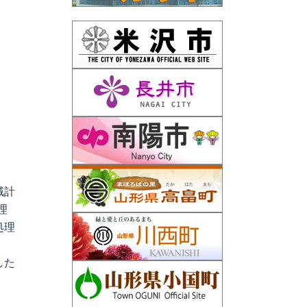
域計
理
処理
した