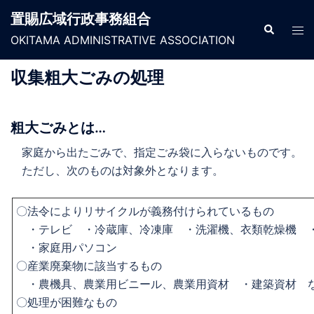
コ
置賜広域行政事務組合
ン
検
ト
索
OKITAMA ADMINISTRATIVE ASSOCIATION
テ
グ
ン
ル
収集粗大ごみの処理
ツ
メ
へ
ニ
ス
ュ
粗大ごみとは…
キ
ー
家庭から出たごみで、指定ごみ袋に入らないものです。
ッ
ただし、次のものは対象外となります。
プ
〇法令によりリサイクルが義務付けられているもの
・テレビ ・冷蔵庫、冷凍庫 ・洗濯機、衣類乾燥機 
・家庭用パソコン
〇産業廃棄物に該当するもの
・農機具、農業用ビニール、農業用資材 ・建築資材 
〇処理が困難なもの