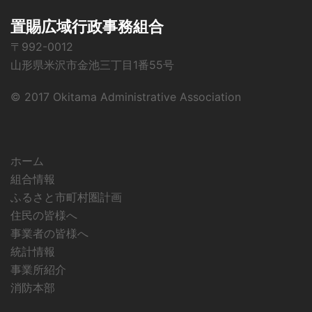
置賜広域行政事務組合
〒992-0012
山形県米沢市金池三丁目1番55号
© 2017 Okitama Administrative Association
ホーム
組合情報
ふるさと市町村圏計画
住民の皆様へ
事業者の皆様へ
統計情報
事業所紹介
消防本部