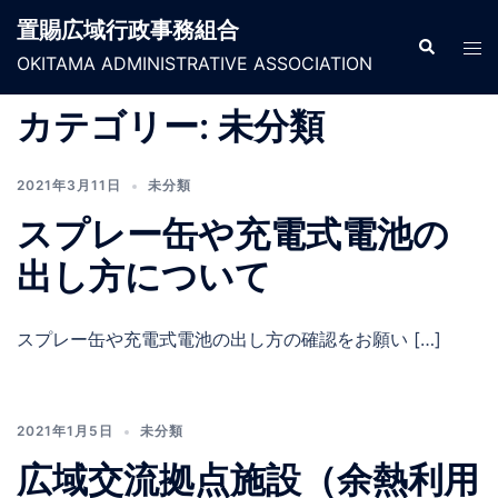
コ
置賜広域行政事務組合
ン
検
ト
索
OKITAMA ADMINISTRATIVE ASSOCIATION
テ
グ
ン
ル
カテゴリー:
未分類
ツ
メ
へ
ニ
ス
2021年3月11日
未分類
ュ
キ
ー
スプレー缶や充電式電池の
ッ
出し方について
プ
スプレー缶や充電式電池の出し方の確認をお願い […]
2021年1月5日
未分類
広域交流拠点施設（余熱利用