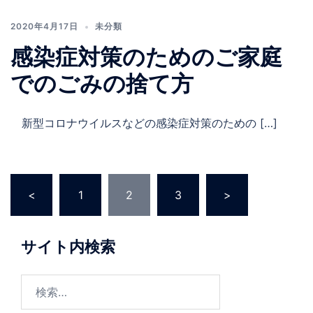
2020年4月17日
未分類
感染症対策のためのご家庭
でのごみの捨て方
新型コロナウイルスなどの感染症対策のための […]
投
<
1
2
3
>
稿
の
ペ
サイト内検索
ー
ジ
検
送
索: